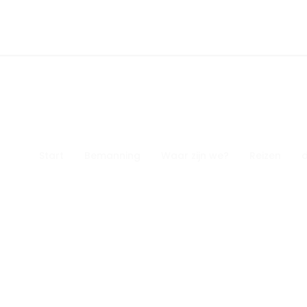
Start
Bemanning
Waar zijn we?
Reizen
d