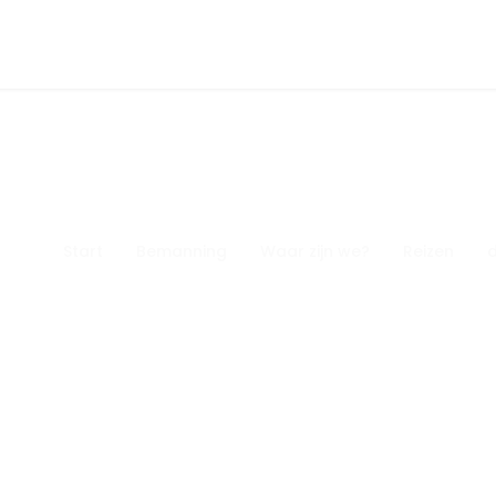
Start
Bemanning
Waar zijn we?
Reizen
d