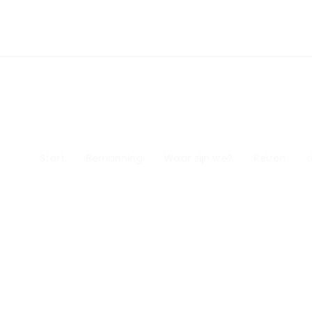
Start
Bemanning
Waar zijn we?
Reizen
d