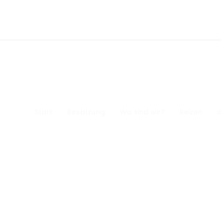
Start
Besatzung
Wo sind wir?
Reizen
d